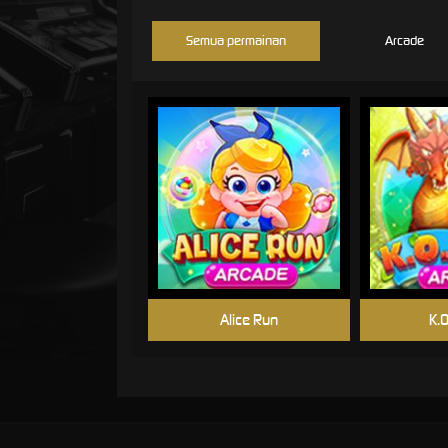
Semua permainan
Arcade
Alice Run
K.O