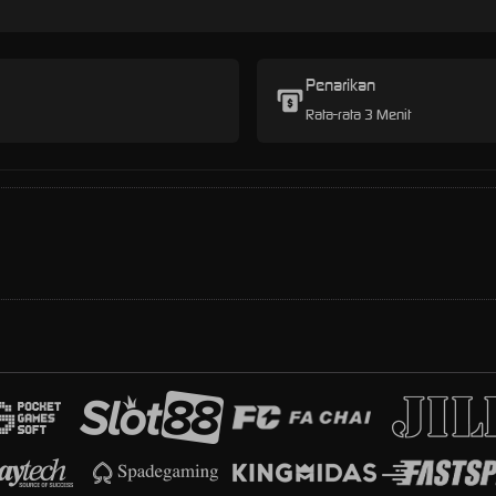
Penarikan
Rata-rata 3 Menit