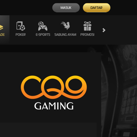
MASUK
DAFTAR
ADE
POKER
E-SPORTS
SABUNG AYAM
PROMOSI