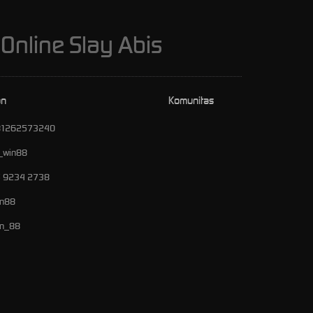
 Online Slay Abis
an
Komunitas
81262573240
_win88
 9234 2738
in88
in_88