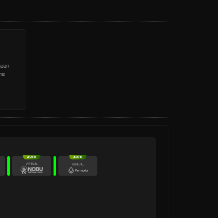
haan
ame