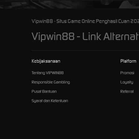
Vipwin88 - Situs Game Online Penghasil Cuan 2
Vipwin88 - Link Alterna
Kebijaksanaan
Platform
Tentang VIPWIN88
Promosi
Responsible Gambling
Loyalty
Pusat Bantuan
Referral
Syarat dan Ketentuan