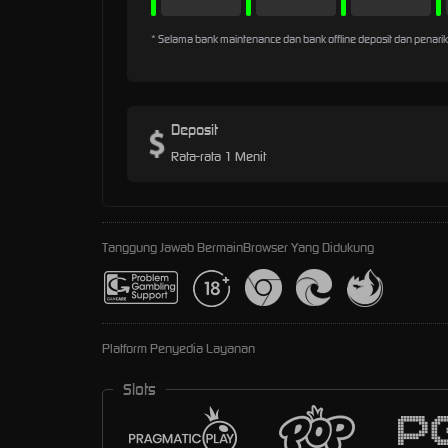
* Selama bank maintenance dan bank offline deposit dan penarik
Deposit
Rata-rata 1 Menit
Tanggung Jawab Bermain
Browser Yang Didukung
Platform Penyedia Layanan
Slots