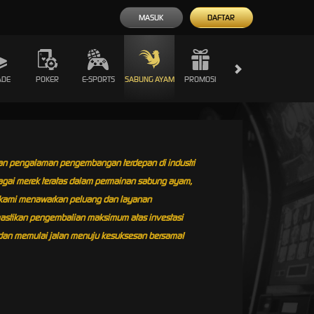
MASUK
DAFTAR
ADE
POKER
E-SPORTS
SABUNG AYAM
PROMOSI
n pengalaman pengembangan terdepan di industri
bagai merek teratas dalam permainan sabung ayam,
, kami menawarkan peluang dan layanan
astikan pengembalian maksimum atas investasi
dan memulai jalan menuju kesuksesan bersama!