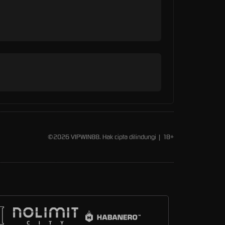
©2026 VIPWIN88. Hak cipta dilindungi | 18+