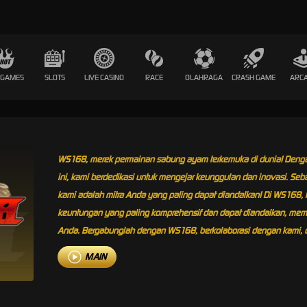
 GAMES
SLOTS
LIVE CASINO
RACE
OLAHRAGA
CRASH GAME
ARC
WS168, merek permainan sabung ayam terkemuka di dunia! Denga
ini, kami berdedikasi untuk mengejar keunggulan dan inovasi. Se
kami adalah mitra Anda yang paling dapat diandalkan! Di WS168
keuntungan yang paling komprehensif dan dapat diandalkan, mem
Anda. Bergabunglah dengan WS168, berkolaborasi dengan kami, 
MAIN