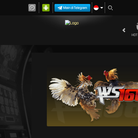
Main di Telegram
HOT