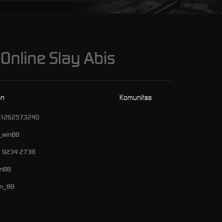
 Online Slay Abis
an
Komunitas
81262573240
_win88
 9234 2738
in88
in_88