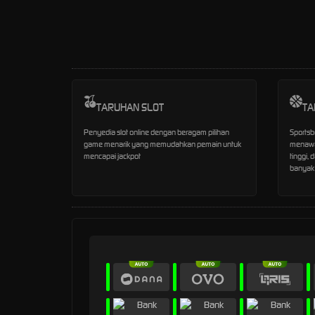
TARUHAN SLOT
TA
Penyedia slot online dengan beragam pilihan
Sportsb
game menarik yang memudahkan pemain untuk
menawar
mencapai jackpot
tinggi,
banyak 