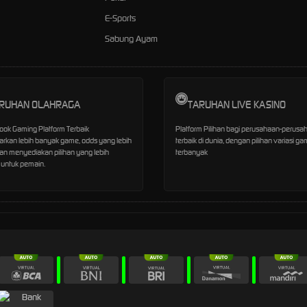
E-Sports
Sabung Ayam
RUHAN OLAHRAGA
TARUHAN LIVE KASINO
ook Gaming Platform Terbaik
Platform Pilihan bagi perusahaan-perusa
kan lebih banyak game, odds yang lebih
terbaik di dunia, dengan pilihan variasi g
 dan menyediakan pilihan yang lebih
terbanyak
untuk pemain.