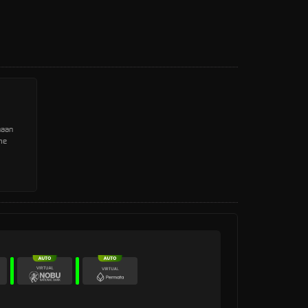
haan
ame